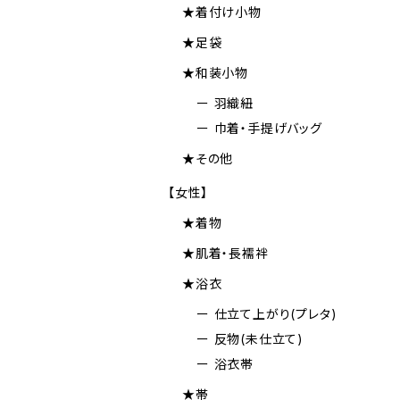
★着付け小物
★足袋
★和装小物
ー 羽織紐
ー 巾着・手提げバッグ
★その他
【女性】
★着物
★肌着・長襦袢
★浴衣
ー 仕立て上がり(プレタ)
ー 反物(未仕立て)
ー 浴衣帯
★帯