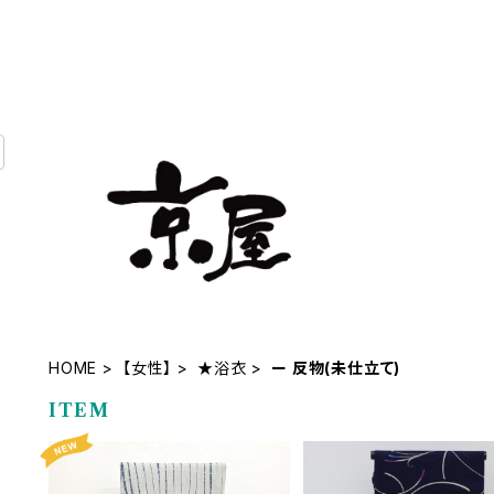
HOME
【女性】
★浴衣
ー 反物(未仕立て)
ITEM