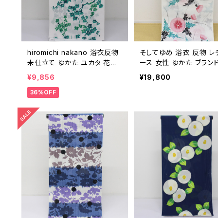
hiromichi nakano 浴衣反物
そしてゆめ 浴衣 反物 レ
未仕立て ゆかた ユカタ 花柄
ース 女性 ゆかた ブランド
女性 レディース 白地 グリーン
品 未仕立て 変わり織 花
¥9,856
¥19,800
緑
地 アザミ
36%OFF