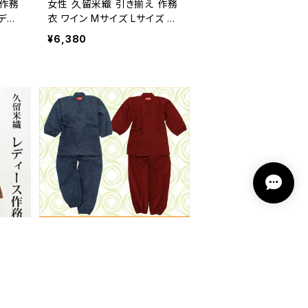
チ作務
女性 久留米織 引き揃え 作務
ディ
衣 ワイン Mサイズ Lサイズ 女
 Lサ
綿 レディース おしゃれ BOTA
¥6,380
N さむえ 和装 母の日 誕生日
プレゼント 贈り物 ギフト
き揃え
お子様 作務衣 90～120 子供
 Lサ
用 男の子 女の子 子ども 和装
しゃ
和服 紺 赤 サイズ 上下セット
¥6,600
 母の
着物 甚平