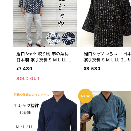
鯉口シャツ 絞り風 麻の葉柄
鯉口シャツ いろは 日
日本製 祭り衣装 S M L LL 2L
祭り衣装 S M L LL 2L 
サイズ 男性 メンズ 女性 レデ
男性 メンズ 女性 レディ
¥7,480
¥8,580
ィース 男女兼用
男女兼用 黒 ブラック
SOLD OUT