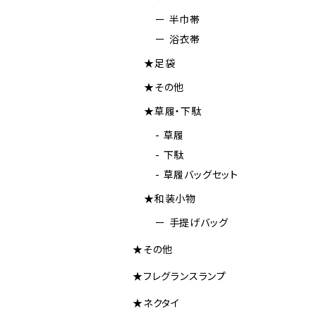
ー 半巾帯
ー 浴衣帯
★足袋
★その他
★草履・下駄
- 草履
- 下駄
- 草履バッグセット
★和装小物
ー 手提げバッグ
★その他
★フレグランスランプ
★ネクタイ