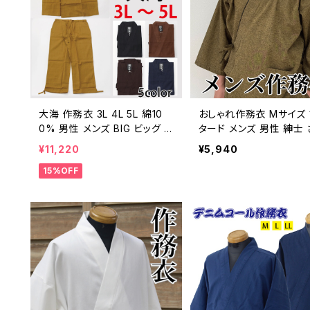
大海 作務衣 3L 4L 5L 綿10
おしゃれ作務衣 Mサイズ マス
0% 男性 メンズ BIG ビッグ b
タード メンズ 男性 紳士 
ig 大きい さむえ 和装 和服 父
え 綿 紬風 和服 和装
¥11,220
¥5,940
の日 誕生日 プレゼント
15%OFF