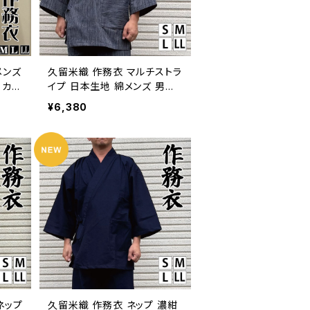
メンズ
久留米織 作務衣 マルチストラ
 カジ
イプ 日本生地 綿メンズ 男性
生日
和装 作業着 さむえ 和服 父の
¥6,380
日 誕生日 プレゼント BOTAN
ネップ
久留米織 作務衣 ネップ 濃紺