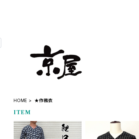
HOME
★作務衣
ITEM