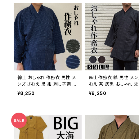
紳士 おしゃれ 作務衣 男性 メ
紳士作務衣 縞 男性 メン
ンズ さむえ 黒 紺 刺し子調 ド
むえ 茶 灰黒 おしゃれ 
ット
誕生日 プレゼント 贈り物
¥8,250
¥8,250
ト