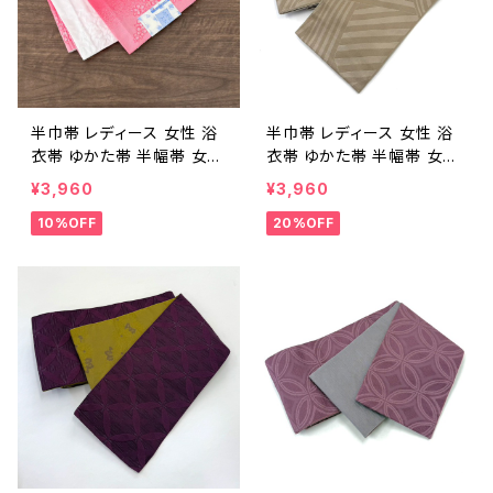
半巾帯 レディース 女性 浴
半巾帯 レディース 女性 浴
衣帯 ゆかた帯 半幅帯 女性
衣帯 ゆかた帯 半幅帯 女性
用 浴衣 リバーシブル 花柄
用 浴衣 リバーシブル
¥3,960
¥3,960
ピンク 白 桜
10%OFF
20%OFF