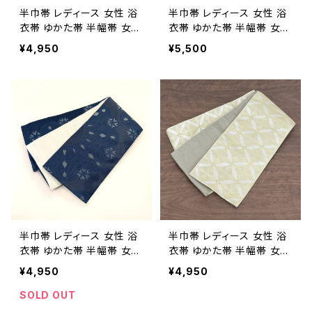
半巾帯 レディース 女性 浴
半巾帯 レディース 女性 浴
衣帯 ゆかた帯 半幅帯 女性
衣帯 ゆかた帯 半幅帯 女性
用 浴衣 リバーシブル 紫
用 浴衣 リバーシブル 七宝
¥4,950
¥5,500
半巾帯 レディース 女性 浴
半巾帯 レディース 女性 浴
衣帯 ゆかた帯 半幅帯 女性
衣帯 ゆかた帯 半幅帯 女性
用 浴衣 リバーシブル 紺 ネ
用 浴衣 リバーシブル 七宝
¥4,950
¥4,950
イビー
SOLD OUT