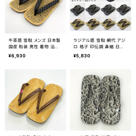
牛革底 雪駄 メンズ 日本製
ラジアル底 雪駄 網代 アジ
国産 和装 男性 着物 浴衣
ロ 格子 印伝調 鼻緒 日本
作務衣 おしゃれ 網代 鼻緒
製 国産 和装 メンズ 男性
¥6,930
¥5,830
菊小紋 LLサイズ
着物 浴衣 Lサイズ LLサイズ