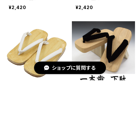
メンズ 男着物 きもの 作務
ンズ 男着物 きもの 作務衣
¥2,420
¥2,420
衣
ショップに質問する
スポンジ底 草履 LLサイズ
一本歯下駄 男性 メンズ 日
雪駄 白鼻緒 履物 正装 男
本製 履物 一枚歯下駄 ゲタ
メンズ 男着物 きもの 作務
げた 男 天狗
¥2,640
¥8,980
衣
キーワードから探す
SOLD OUT