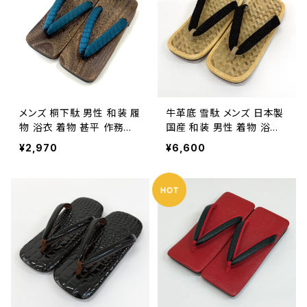
メンズ 桐下駄 男性 和装 履
牛革底 雪駄 メンズ 日本製
物 浴衣 着物 甚平 作務衣
国産 和装 男性 着物 浴衣
などに
作務衣 おしゃれ 網代 鼻緒
¥2,970
¥6,600
青海波 Lサイズ