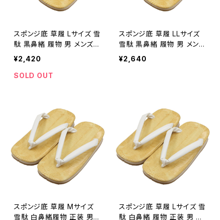
スポンジ底 草履 Lサイズ 雪
スポンジ底 草履 LLサイズ
駄 黒鼻緒 履物 男 メンズ
雪駄 黒鼻緒 履物 男 メンズ
男着物 きもの 作務衣
男着物 きもの 作務衣
¥2,420
¥2,640
SOLD OUT
スポンジ底 草履 Mサイズ
スポンジ底 草履 Lサイズ 雪
雪駄 白鼻緒履物 正装 男
駄 白鼻緒 履物 正装 男 メ