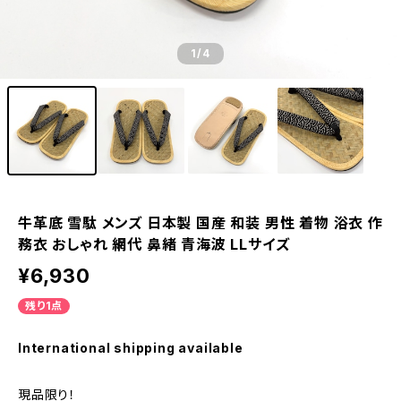
1
/4
牛革底 雪駄 メンズ 日本製 国産 和装 男性 着物 浴衣 作
務衣 おしゃれ 網代 鼻緒 青海波 LLサイズ
¥6,930
残り1点
International shipping available
現品限り！