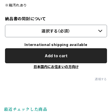
※箱汚れあり
納品書の同封について
選択する（必須）
International shipping available
Add to cart
日本国内にお住まいの方向け
通報する
最近チェックした商品