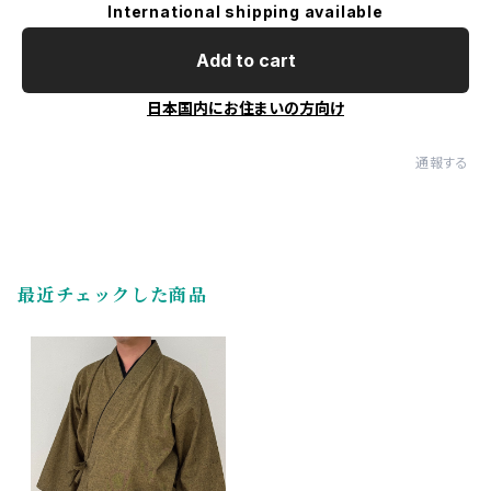
International shipping available
Add to cart
日本国内にお住まいの方向け
通報する
最近チェックした商品