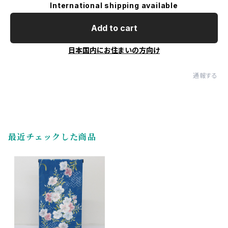
International shipping available
Add to cart
日本国内にお住まいの方向け
通報する
最近チェックした商品