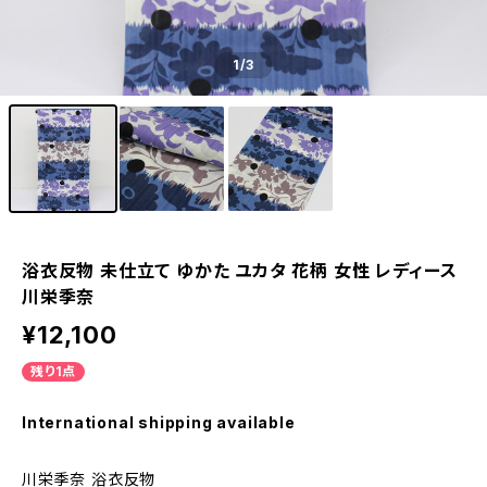
1
/3
浴衣反物 未仕立て ゆかた ユカタ 花柄 女性 レディース
川栄季奈
¥12,100
残り1点
International shipping available
川栄季奈 浴衣反物