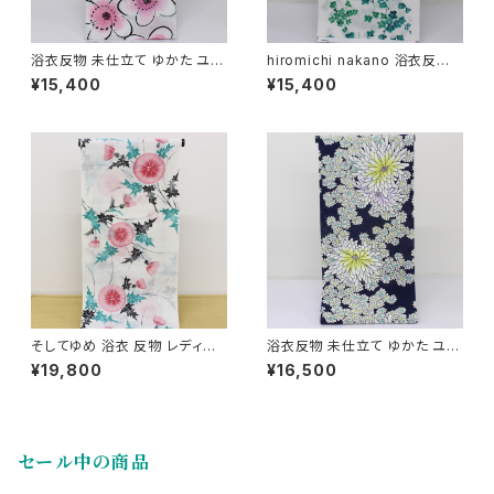
浴衣反物 未仕立て ゆかた ユカ
hiromichi nakano 浴衣反物
タ 花柄 女性 レディース 和風館
未仕立て ゆかた ユカタ 花柄 女
¥15,400
¥15,400
ポリエステル
性 レディース 白地 グリーン 緑
そしてゆめ 浴衣 反物 レディー
浴衣反物 未仕立て ゆかた ユカ
ス 女性 ゆかた ブランド 新品 未
タ 花柄 女性 レディース きもの
¥19,800
¥16,500
仕立て 変わり織 花柄 白地 アザ
道楽 反物
ミ
セール中の商品