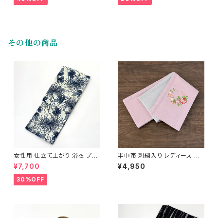
その他の商品
女性用 仕立て上がり 浴衣 プレ
半巾帯 刺繍入り レディース 女
タ ゆかた レディース 花柄 女性
性 浴衣帯 ゆかた帯 半幅帯 浴
¥7,700
¥4,950
浴衣 レディース浴衣 単品 ポリ
衣
エステル セール SALE
30%OFF