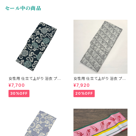
セール中の商品
女性用 仕立て上がり 浴衣 プレ
女性用 仕立て上がり 浴衣 プレ
タ ゆかた レディース 花柄 女性
タ 綿 ゆかた レディース 女性浴
¥7,700
¥7,920
浴衣 レディース浴衣 単品 ポリ
衣 レディース浴衣 単品 粋
エステル グリーン セール SALE
30%OFF
20%OFF