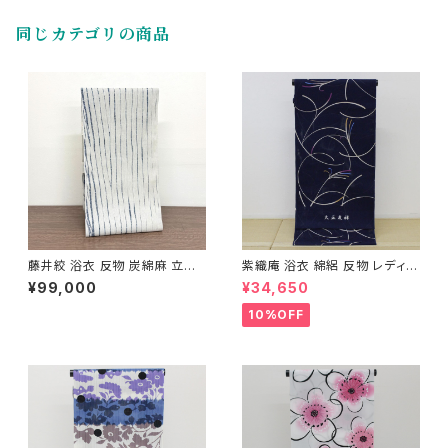
同じカテゴリの商品
藤井絞 浴衣 反物 炭綿麻 立巻
紫織庵 浴衣 綿絽 反物 レディー
絞り 女性 男性 ゆかた レディー
ス 女性 ゆかた 紺 未仕立て お
¥99,000
¥34,650
ス メンズ 送料無料
葉 送料無料
10%OFF