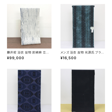
藤井絞 浴衣 反物 炭綿麻 立巻
メンズ 浴衣 反物 光源氏 ブラン
絞り 女性 男性 ゆかた レディー
ド 未仕立て 新品 ゆかた 綿 注
¥99,000
¥16,500
ス メンズ 送料無料
染 和柄