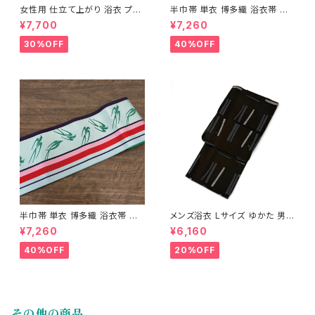
女性用 仕立て上がり 浴衣 プレ
半巾帯 単衣 博多織 浴衣帯 ゆ
タ ゆかた レディース 花柄 女性
かた帯 半幅帯 つばめ ツバメ 燕
¥7,700
¥7,260
浴衣 レディース浴衣 単品 ポリ
柄 レディース ピンク セール
エステル セール SALE
30%OFF
40%OFF
半巾帯 単衣 博多織 浴衣帯 ゆ
メンズ浴衣 Lサイズ ゆかた 男性
かた帯 半幅帯 つばめ ツバメ 燕
仕立て上がり 夏 和装 単品 綿
¥7,260
¥6,160
柄 レディース セール
柄 黒 涼感加工 セール SALE
40%OFF
20%OFF
その他の商品