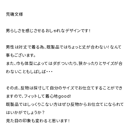
荒磯文様
男らしさを感じさせるおしゃれなデザインです！
男性は対丈で着る為、既製品ではちょっと丈が合わない！なんて
事もございます。
また、巾も体型によってはダボついたり、狭かったりとサイズが合
わないこともしばしば・・・
その点、反物は採寸して自分のサイズでお仕立てすることができ
ますので、フィットして着心地good！
既製品ではしっくりこない方はぜひ反物からお仕立てになられて
はいかがでしょうか？
見た目の印象も変わると思います！