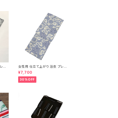
プレタ
女性用 仕立て上がり 浴衣 プレタ
衣 レ
ゆかた レディース 花柄 女性浴衣
¥7,700
レディース浴衣 単品 ポリエステル
セール SALE
30%OFF