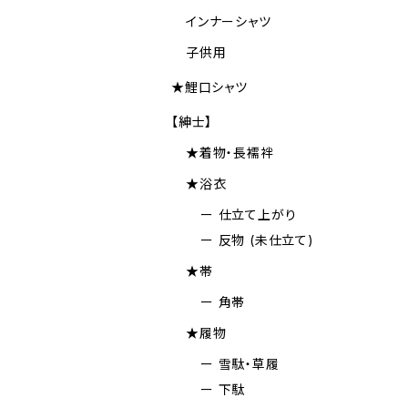
インナーシャツ
子供用
★鯉口シャツ
【紳士】
★着物・長襦袢
★浴衣
ー 仕立て上がり
ー 反物 (未仕立て)
★帯
ー 角帯
★履物
ー 雪駄・草履
ー 下駄