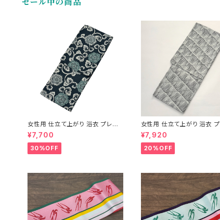
セール中の商品
女性用 仕立て上がり 浴衣 プレタ
女性用 仕立て上がり 浴衣 
ゆかた レディース 花柄 女性浴衣
綿 ゆかた レディース 女性浴
¥7,700
¥7,920
レディース浴衣 単品 ポリエステル
ディース浴衣 単品 粋
グリーン セール SALE
30%OFF
20%OFF