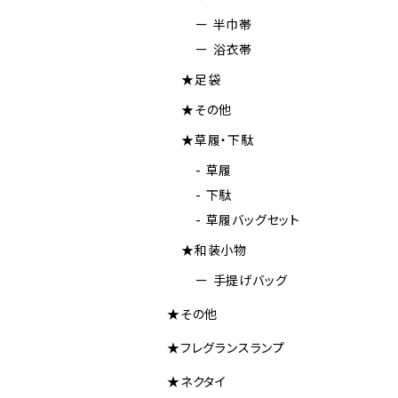
ー 半巾帯
ー 浴衣帯
★足袋
★その他
★草履・下駄
- 草履
- 下駄
- 草履バッグセット
★和装小物
ー 手提げバッグ
★その他
★フレグランスランプ
★ネクタイ