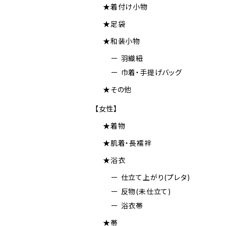
★着付け小物
★足袋
★和装小物
ー 羽織紐
ー 巾着・手提げバッグ
★その他
【女性】
★着物
★肌着・長襦袢
★浴衣
ー 仕立て上がり(プレタ)
ー 反物(未仕立て)
ー 浴衣帯
★帯