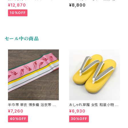
ーン 男性 浴衣
紳士 粋 男着物 きもの 黒 リバ
¥12,870
¥8,800
ーシブル 柄 男性 浴衣 ゆかた
木綿
10%OFF
セール中の商品
半巾帯 単衣 博多織 浴衣帯 ゆ
おしゃれ草履 女性 和装小物 着
かた帯 半幅帯 つばめ ツバメ 燕
物 和装 履物 きもの イエロー
¥7,260
¥6,930
柄 レディース ピンク セール
黄 紬 小紋 木綿 レディース Lサ
イズ
40%OFF
30%OFF