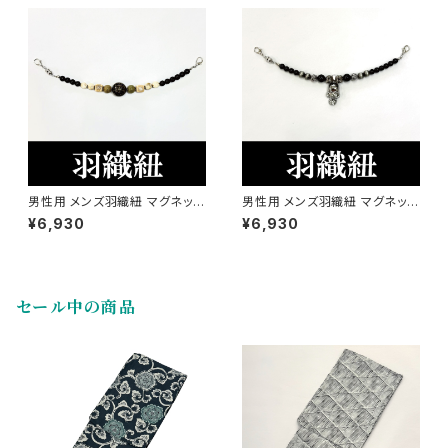
男性用 メンズ羽織紐 マグネット
男性用 メンズ羽織紐 マグネット
付き おしゃれ 和装小物 着物小
付き おしゃれ 和装小物 着物小
¥6,930
¥6,930
物 男着物 羽織 袴 玉
物 男着物 羽織 袴 ドクロ 髑髏
セール中の商品