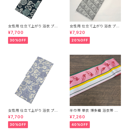
女性用 仕立て上がり 浴衣 プレ
女性用 仕立て上がり 浴衣 プレ
タ ゆかた レディース 花柄 女性
タ 綿 ゆかた レディース 女性浴
¥7,700
¥7,920
浴衣 レディース浴衣 単品 ポリ
衣 レディース浴衣 単品 粋
エステル グリーン セール SALE
30%OFF
20%OFF
女性用 仕立て上がり 浴衣 プレ
半巾帯 単衣 博多織 浴衣帯 ゆ
タ ゆかた レディース 花柄 女性
かた帯 半幅帯 つばめ ツバメ 燕
¥7,700
¥7,260
浴衣 レディース浴衣 単品 ポリ
柄 レディース ピンク セール
エステル セール SALE
30%OFF
40%OFF