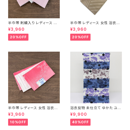
半巾帯 刺繍入り レディース 女
半巾帯 レディース 女性 浴衣帯
性 浴衣帯 ゆかた帯 半幅帯 浴
ゆかた帯 半幅帯 女性用 浴衣
¥3,960
¥3,960
衣
リバーシブル
20%OFF
20%OFF
半巾帯 レディース 女性 浴衣帯
浴衣反物 未仕立て ゆかた ユカ
ゆかた帯 半幅帯 女性用 浴衣
タ 花柄 女性 レディース 川栄季
¥3,960
¥9,900
リバーシブル 花柄 ピンク 白 桜
奈
10%OFF
40%OFF