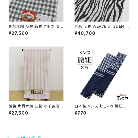
伊勢木綿 反物 着物 きもの 女
木綿 反物 WEAVE of EDEN 着
性 男性 メンズ レディース カジ
物 きもの 女性 男性 メンズ レデ
¥27,500
¥40,700
ュアル 普段着 チェック きもの
ィース カジュアル ゼブラ 送料
無料 きもの
越後 片貝木綿 反物 小千谷織物
日本製 メンズ おしゃれ 腰紐 こ
着物 きもの 女性 男性 メンズ レ
しひも 柄腰紐 着付け小物 男性
¥27,500
¥770
ディース カジュアル きもの 紺仁
メンズ ウロコ 斧琴菊
未仕立て 縞