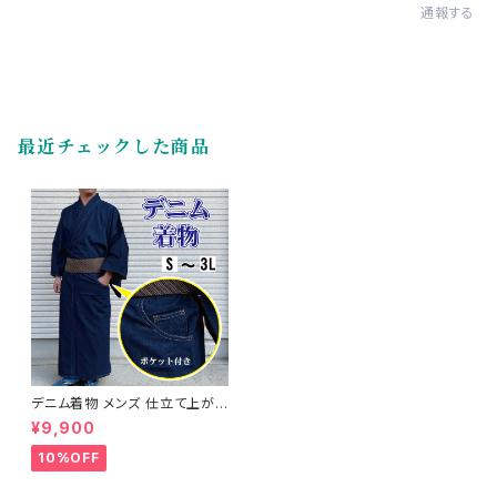
通報する
最近チェックした商品
デニム着物 メンズ 仕立て上がり
インディコ 紺 男性 きもの S M
¥9,900
L LL 3L サイズ
10%OFF